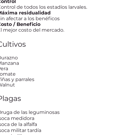
ontrol
ontrol de todos los estadíos larvales.
Máxima residualidad
in afectar a los benéficos
osto / Beneficio
l mejor costo del mercado.
Cultivos
Durazno
Manzana
era
Tomate
iñas y parrales
Walnut
Plagas
ruga de las leguminosas
soca medidora
soca de la alfalfa
soca militar tardía