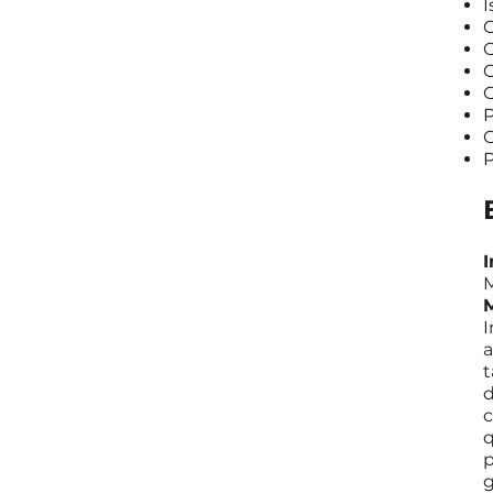
I
G
O
G
G
P
P
I
M
I
a
t
d
c
q
p
g