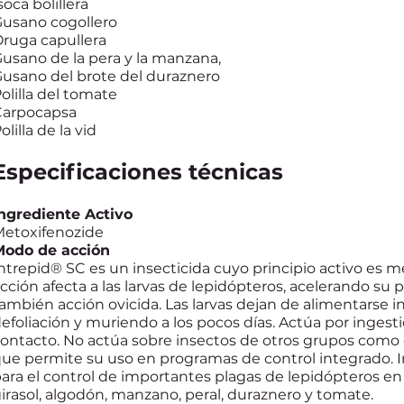
soca bolillera
usano cogollero
ruga capullera
usano de la pera y la manzana,
usano del brote del duraznero
olilla del tomate
Carpocapsa
olilla de la vid
Especificaciones técnicas
ngrediente Activo
etoxifenozide
Modo de acción
ntrepid® SC es un insecticida cuyo principio activo es 
cción afecta a las larvas de lepidópteros, acelerando s
ambién acción ovicida. Las larvas dejan de alimentarse
efoliación y muriendo a los pocos días. Actúa por inges
ontacto. No actúa sobre insectos de otros grupos como 
ue permite su uso en programas de control integrado. 
ara el control de importantes plagas de lepidópteros en 
irasol, algodón, manzano, peral, duraznero y tomate.